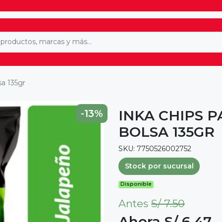
sa 135gr
INKA CHIPS 
-13%
BOLSA 135GR
SKU: 7750526002752
Stock por sucursal
Disponible
Antes
S/ 7.50
Ahora S/ 6.47