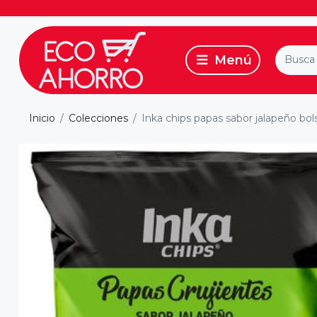
Inicio
Colecciones
Inka chips papas sabor jalapeño bol