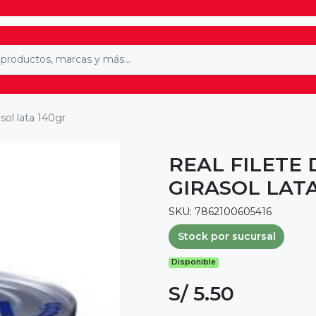
sol lata 140gr
REAL FILETE 
GIRASOL LAT
SKU: 7862100605416
Stock por sucursal
Disponible
S/ 5.50